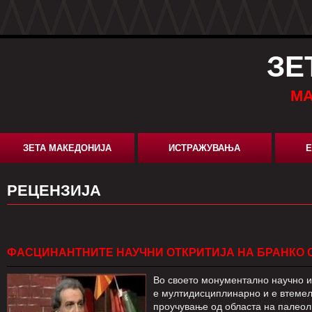
ЗЕ
МА
ЗЕТА МАКЕДОНИЈА
ИСТРАЖУВАЊА
Е
РЕЦЕНЗИЈА
ФАСЦИНАНТНИТЕ НАУЧНИ ОТКРИТИЈА НА БРАНКО 
Во своето монументално научно и
е мултидисциплинарно и е втемел
проучување од областа на палеоли