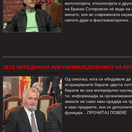
митологијата, етнологијата и друг
на Бранко Сотировски нè води на
минато, кое во современата наука
напати дури и фантазмагорично
ЗЕТА МАКЕДОНИЈА ИЛИ ПАНМАКЕДОНИЗМОТ НА БР
Од секогаш, кога се обидувале да
истражувачите барале цврста потп
барале во она материјално наслед
т.е. информација за организиран
земале не само како орадија на т
и како предмети, кои се дополни
функција....ПРОЧИТАЈ ПОВЕЌЕ