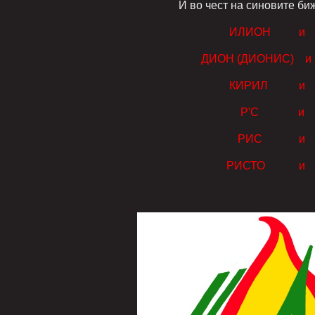
И во чест на синовите бижји, единст
ИЛИОН и МАКЕ
ДИОН (ДИОНИС) и ВЕРМЕ
КИРИЛ и МЕТО
Р'С и 
РИС и ИС
РИСТО и РИС