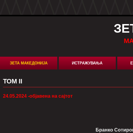
ЗЕ
МА
ЗЕТА МАКЕДОНИЈА
ИСТРАЖУВАЊА
Е
ТОМ II
24.05.2024 -објавена на сајтот
Бранко Сотиро