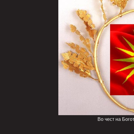
Во чест на Богот Сонце