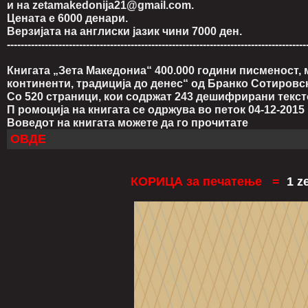
и на zetamakedonija21@gmail.com.
Цената е 6000 денари.
Верзијата на англиски јазик чини 7000 ден.
---------------------------------------------------------------------------------------
Книгата „Зета Македониа“ 400.000 години писменост, 
континенти, традиција до денес“ од Бранко Сотировс
Со 520 страници, кои содржат
243 дешифрирани тексто
П
ромоција на книгата се одржува во петок 04-12-2015 
Воведот на книгата можете да го прочитате
ОВДЕ
КОРИЦА за печатење =
1 z