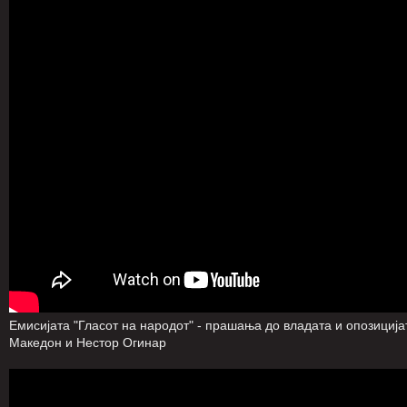
Емисијата "Гласот на народот" - прашања до владата и опозициј
Македон и Нестор Огинар