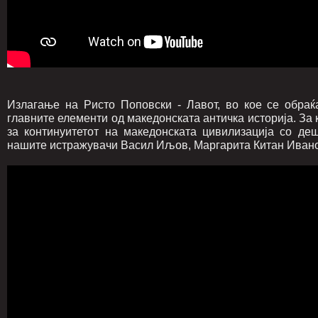
Излагање на Ристо Поповски - Лавот, во кое се обраќ
главните елементи од македонската античка историја. За к
за континуитетот на македонската цивилизација со д
нашите истражувачи Васил Иљов, Маргарита Китан Ивано