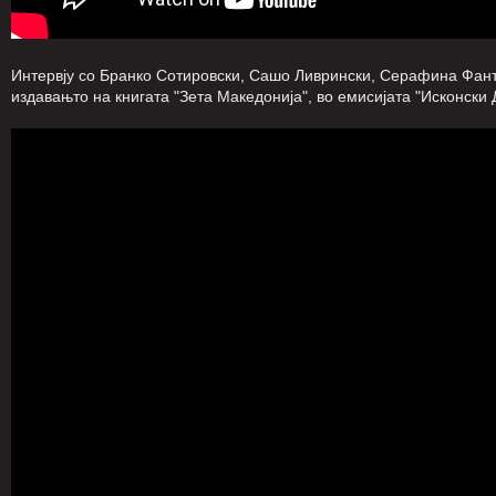
Интервју со Бранко Сотировски, Сашо Ливрински, Серафина Фант
издавањто на книгата "Зета Македонија", во емисијата "Исконски