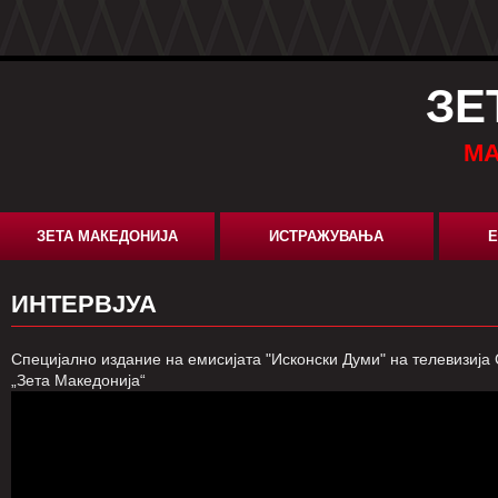
ЗЕ
МА
ЗЕТА МАКЕДОНИЈА
ИСТРАЖУВАЊА
Е
ИНТЕРВЈУА
Специјално издание на емисијата "Исконски Думи" на телевизија С
„Зета Македонија“