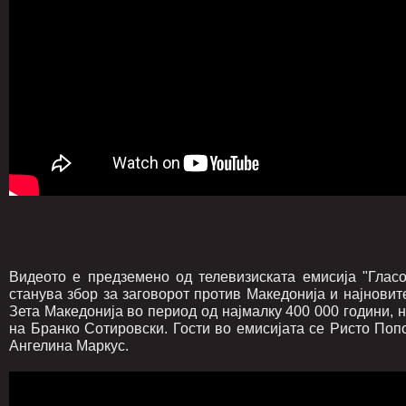
Видеото е предземено од телевизиската емисија "Гласо
станува збор за заговорот против Mакедонија и најновит
Зета Македонија во период од најмалку 400 000 години, н
на Бранко Сотировски. Гости во емисијата се Ристо По
Ангелина Маркус.