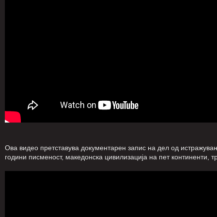
Ова видео претставува документарен запис на дел од истражувањ
години писменост, македонска цивилизација на пет континенти, т