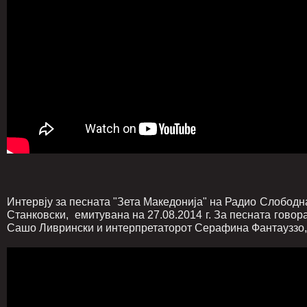
Интервју за песната "Зета Македонија" на Радио Слободна
Станковски, емитувана на 27.08.2014 г. За песната говор
Сашо Ливрински и интерпретаторот Серафина Фантауззо,