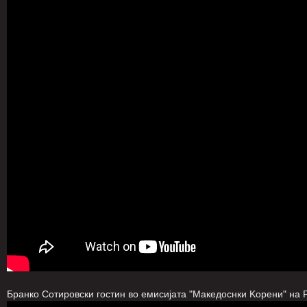
Бранко Сотировски гостин во емисијата "Mакедоснки Kорени" на 