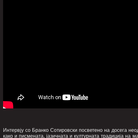
Интервју со Бранко Сотировски посветено на досега не
како и писмената, јазичната и културната традиција на м