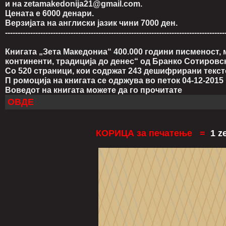
и на zetamakedonija21@gmail.com.
Цената е 6000 денари.
Верзијата на англиски јазик чини 7000 ден.
---------------------------------------------------------------------------------------
Книгата „Зета Македониа“ 400.000 години писменост, 
континенти, традиција до денес“ од Бранко Сотировс
Со 520 страници, кои содржат
243 дешифрирани тексто
П
ромоција на книгата се одржува во петок 04-12-2015 
Воведот на книгата можете да го прочитате
ОВДЕ
КОРИЦА за печатење =
1 z