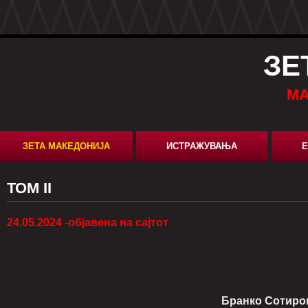
ЗЕ
МА
ЗЕТА МАКЕДОНИЈА
ИСТРАЖУВАЊА
Е
ТОМ II
24.05.2024 -објавена на сајтот
Бранко Сотиро