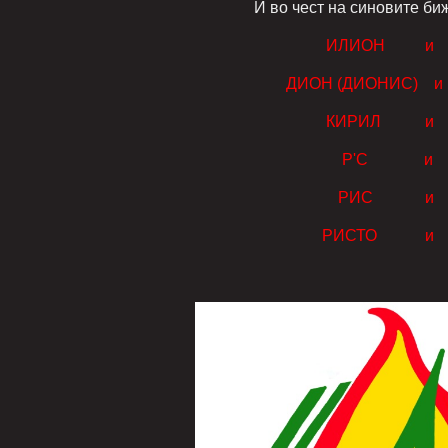
И во чест на синовите бижји, единст
ИЛИОН и МАКЕ
ДИОН (ДИОНИС) и ВЕРМЕ
КИРИЛ и МЕТО
Р'С и 
РИС и ИС
РИСТО и РИС