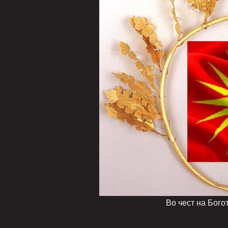
Во чест на Богот Сонце