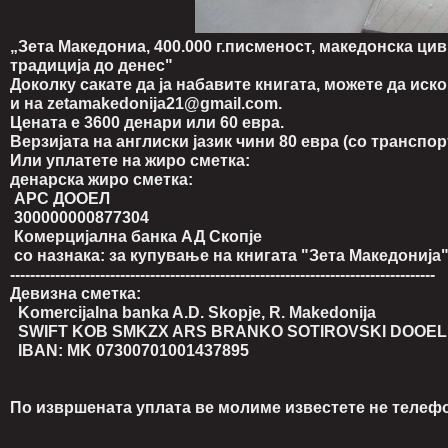
„Зета Македониа, 400.000 г.писменост, македонска цив
традиција до денес"
Доколку сакате да ја набавите книгата, можете да иско
и на zetamakedonija21@gmail.com.
Цената е 3600 денари или 60 евра.
Верзијата на англиски јазик чини 80 евра (со транспо
Или уплатете на жиро сметка:
денарска жиро сметка:
АРС ДООЕЛ
300000000877304
Комерцијална банка АД Скопје
со назнака: за купување на книгата "Зета Македонија
-------------------------------------------------------------------------------------
Девизна сметка:
Komercijalna banka A.D. Skopje, R. Makedonija
SWIFT KOB SMKZX ARS BRANKO SOTIROVSKI DOOEL
IBAN: MK 07300701001437895
По извршената уплата ве молиме известете не телефон