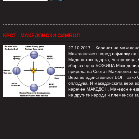
КРСТ - МАКЕДОНСКИ СИМБОЛ
27.10.2017 Коренот на македонск
Mакедонскиот народ најмалку од п
Мадона-господарка, Богородица, 
збор за една БОЖИЦА Македониа, 
природа на Светот Македониа наре
Вера во единствениот БОГ Татко С
оплодува. И македонската вера во
наречен МАКЕДОН. Македон е един
на другите народи и племенски 