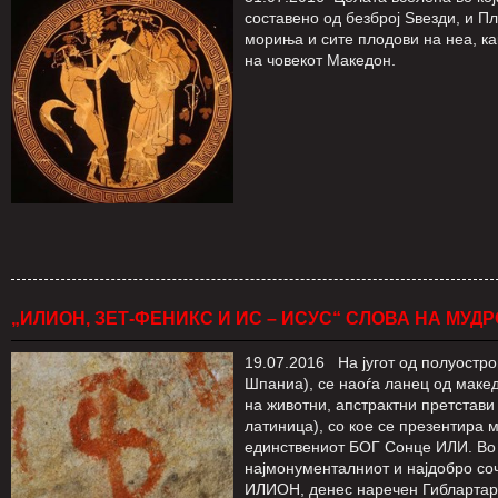
составено од безброј Ѕвезди, и П
мориња и сите плодови на неа, ка
на човекот Македон.
„ИЛИОН, ЗЕТ-ФЕНИКС И ИС – ИСУС“ СЛОВА НА МУДРО
19.07.2016 На југот од полуостр
Шпаниа), се наоѓа ланец од маке
на животни, апстрактни претстав
латиница), со кое се презентира 
единствениот БОГ Сонце ИЛИ. Во п
најмонументалниот и најдобро со
ИЛИОН, денес наречен Гиблартар