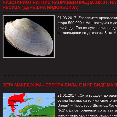
НАЈСТАРИОТ НАТПИС НАПРАВЕН ПРЕД 500.000 Г. Н
НЕСИЈА. (ДЕНЕШНА ИНДОНЕСИЈА)
01.03.2017 Европските археолози
стара 500.000 г. Наш заклучок е 
или Инди. Тоа се луѓе налик на д
организирани во државата Зета М
ЗЕТА МАКЕДОНИА - ЕВРОПА БИЛА, Е И ЌЕ БИДЕ МА
21.01.2017 „Сите градови до еден,
секоја бразда, си го има своето 
Винди“ – Професор Шмит од Хале. 
No1“). Да се гордееме со изјават
топонимија, оронимија, хидроними