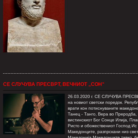
СЕ СЛУЧУВА ПРЕСВРТ, ВЕЧНИОТ „СОН“
26.03.2020 г. СЕ СЛУЧУВА ПРЕСВР
на новиот светски поредок. Републ
врати кон потиснуваните македон
Танец - Танго, Вера во Преродба,
вистинскиот Бог Сонце Илија, Пла
Ристо и обожествениот Господ Ис 
Македонците, разпрскани низ свет
Македонија Македонците тивко, б