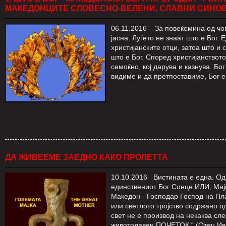
МАКЕДОНЦИТЕ СЛОВЕСНО-ВЕЛЕНИ, СЛАВНИ СИНО
06.11.2016 За повеќемина од чове
јасна. Луѓето не знаат што е Бог
христијанските отци, затоа што и
што е Бог. Според христијанствот
семоќно, кој дарува и казнува. Бо
видиме и да претпоставиме, Бог 
ДА ЖИВЕЕМЕ ЗАЕДНО КАКО ПРОЛЕТТА
10.10.2016 Вистината е една. Од 
единствениот Бог Сонце ИЛИ, Мајк
Македон - Господар Господ на Пла
или светлото тројство содржано 
свет не е производ на некаква сл
животодавен ПОЧЕТОК.“ (Отец Ив