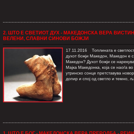
2. ШТО Е СВЕТИОТ ДУХ - МАКЕДОНСКА ВЕРА ВИСТ
ВЕЛЕНИ, СЛАВНИ СИНОВИ БОЖЈИ
17.11.2016 Топлината е светлост
духот божји Македон, Македон е с
Македон? Духот божји се нарекув
Мајка Македонка, која се наоѓа 
утринско сонце претставува ново
допир и спој од светло и темно, љ
1. ШТО Е БОГ - МАКЕДОНСКА ВЕРА ПРЕРОДБА - РЕ