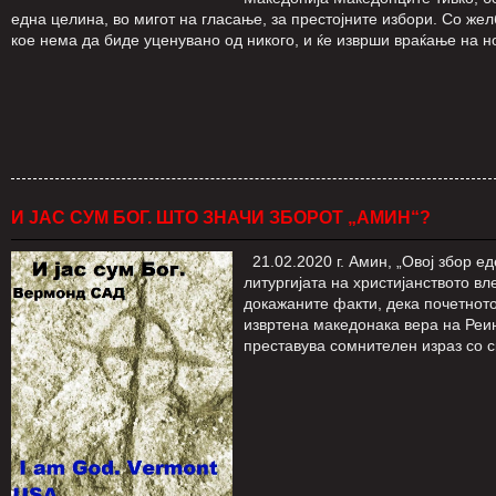
една целина, во мигот на гласање, за престојните избори. Со жел
кое нема да биде уценувано од никого, и ќе изврши враќање на
И ЈАС СУМ БОГ. ШТО ЗНАЧИ ЗБОРОТ „АМИН“?
21.02.2020 г. Амин, „Овој збор еде
литургијата на христијанството в
докажаните факти, дека почетното
извртена македонака вера на Реи
преставува сомнителен израз со 