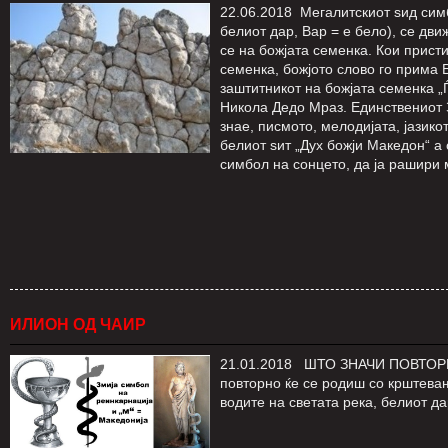
22.06.2018 Мегалитскиот ѕид симб
белиот дар, Вар = е бело), се дв
се на божјата семенка. Кои прист
семенка, божјото слово го прима 
заштитникот на божјата семенка „Ѓ
Никола Дедо Мраз. Единствениот З
знае, писмото, мелодијата, јазико
белиот ѕит „Дух божји Македон“ а
симбол на сонцето, да ја рашири 
ИЛИОН ОД ЧАИР
21.01.2018 ШТО ЗНАЧИ ПОВТОРНО
повторно ќе се родиш со крштевањ
водите на светата река, белиот да