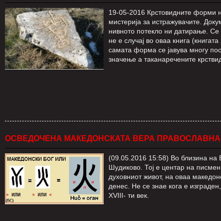
19-05-2016 Крстовидните форми н
мистерија за истражувачите. Док
нивното потекло ни датирање. Се
не е случај во оваа книга (книгата
самата форма се јавува многу по
значење а таканаречените крствид
ОСВЕДОЧЕНА МАКЕДОНСКАТА ВЕРА ПРАВОСЛАВНА 
(09.05.2016 15:58) Во близина на
Шудиково. Тој е центар на писмен
духовниот живот, на оваа македон
денес. Не се знае кога е изграден
XVIII- ти век.