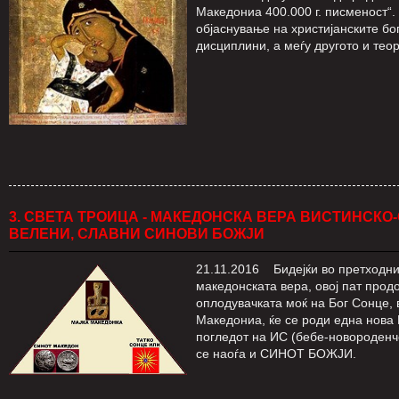
Македониа 400.000 г. писменост“.
објаснување на христијанските бого
дисциплини, а меѓу другото и теор
3. СВЕТА ТРОИЦА - МАКЕДОНСКА ВЕРА ВИСТИНСКО
ВЕЛЕНИ, СЛАВНИ СИНОВИ БОЖЈИ
21.11.2016 Бидејќи во претходнит
македонската вера, овој пат прод
оплодувачката моќ на Бог Сонце,
Македониа, ќе се роди една нова
погледот на ИС (бебе-новороденче
се наоѓа и СИНОТ БОЖЈИ.