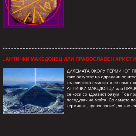
„АНТИЧКИ МАКЕДОНЕЦ ИЛИ ПРАВОСЛАВЕН ХРИСТ
ДИЛЕМАТА ОКОЛУ ТЕРМИНОТ ПРАВ
како резултат на одредени опште
телевизиска емисијата се наметн
АНТИЧКИ МАКЕДОНЦИ или ПРАВОС
се коси со здравиот разум. Тоа п
поседувач на моќта. Со самото п
терминот „православие“, за кое с