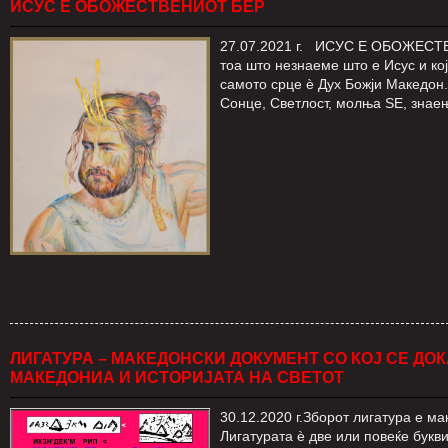
ИСУС Е ОБОЖЕСТВЕНИОТ БЕР
27.07.2021 г. ИСУС Е ОБОЖЕСТВЕ
тоа што незнаеме што е Исус и кој
самото срце ѐ Дух Божји Македон.
Сонце, Светлост, молња ЅЕ, знаењ
ЛИГАТУРА – МАКЕДОНСКИ ДОКУМЕНТ СО КОЈ СЕ Д
МАКЕДОНИА И ИСТОРИЈАТА НА СВЕТОТ
30.12.2020 г.Зборот лигатура е ма
Лигатурата ѐ две или повеќе букви