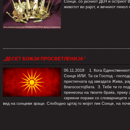
Сонце, со јасниот ДЕН и остриот 
животот во рајот, и вечниот пекол
„ДЕСЕТ БОЖЈИ ПРОСВЕТЛЕНИЈА“
06.11.2018 1. Кога Единствениот 
Сонце ИЛИ. Ти си Господ - госпо
пристигната од ѕвездата Жива, ра
благосостојбата. 3. Тебе ти го по
пренесеш на твоите браќа, преку 
скриени пораки со словарниците 
вид на сонцеви зраци. Слободно цртај го мојот лик Сонце, на поч