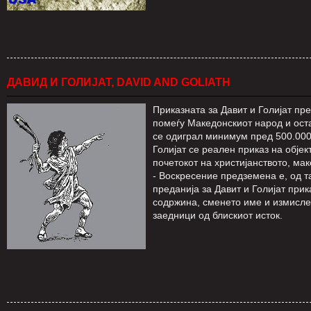
ДАВИД И ГОЛИЈАТ, DAVID AND GOLIATH
Приказната за Давит и Голијат пр
помеѓу Македонскиот народ и оста
се одиграл минимум пред 500.000 
Голијат се реален приказ на објек
почетокот на христијанството, ма
- Воскресение предземена е, од т
преданија за Давит и Голијат прик
содржинa, сменето име и измисле
заедници од блискиот исток.