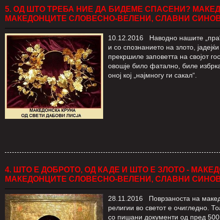
5. ОД ШТО ТРЕБА НИЕ ДА БИДЕМЕ СПАСЕНИ? МАКЕ
МАКЕДОНЦИТЕ СЛОВЕСНО-ВЕЛЕНИ, СЛАВНИ СИНО
10.12.2016 Наводно нашите „пра“
и со спознанието на злото, јадејќ
прекршиле заповетта на својот го
овошје било фатално, биле избрка
оној кој „најмногу ги сакал“.
4. ШТО Е ДОБРОТО, ОД КАДЕ И ШТО Е ЗЛОТО - МАК
МАКЕДОНЦИТЕ СЛОВЕСНО-ВЕЛЕНИ, СЛАВНИ СИНО
28.11.2016 Поврзаноста на македо
религии во светот е очигледно. Т
со пишани документи од пред 500.0