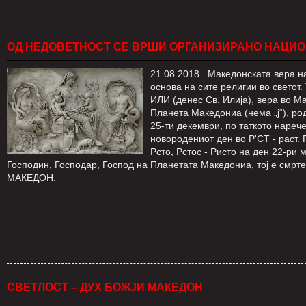
ОД НЕДОВЕТНОСТ СЕ ВРШИ ОРГАНИЗИРАНО НАЦИО
21.08.2018 Македонската вера на 
основа на сите религии во светот
ИЛИ (денес Св. Илија), вера во Ма
Планета Македониа (нема „ј“), ро
25-ти декември, по таткото нареч
новородениот ден во Р'СТ - раст.
Рсто, Рстос - Ристо на ден 22-ри 
Господин, Господар, Господ на Планетата Македониа, тој е см
МАКЕДОН.
СВЕТЛОСТ – ДУХ БОЖЈИ МАКЕДОН