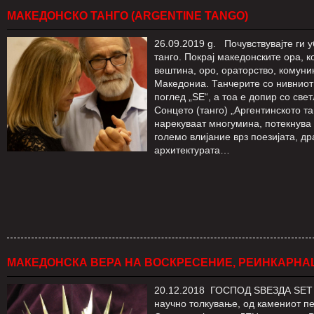
МАКЕДОНСКО ТАНГО (ARGENTINE TANGO)
26.09.2019 g. Почувствувајте ги 
танго. Покрај македонските ора, 
вештина, оро, ораторство, комуни
Македониа. Танчерите со нивниот
поглед „ЅЕ“, а тоа е допир со све
Сонцето (танго) „Аргентинското та
нарекуваат многумина, потекнува
големо влијание врз поезијата, д
архитектурата…
МАКЕДОНСКА ВЕРА НА ВОСКРЕСЕНИЕ, РЕИНКАРНА
20.12.2018 ГОСПОД ЅВЕЗДА ЅЕТ 
научно толкување, од камениот пер