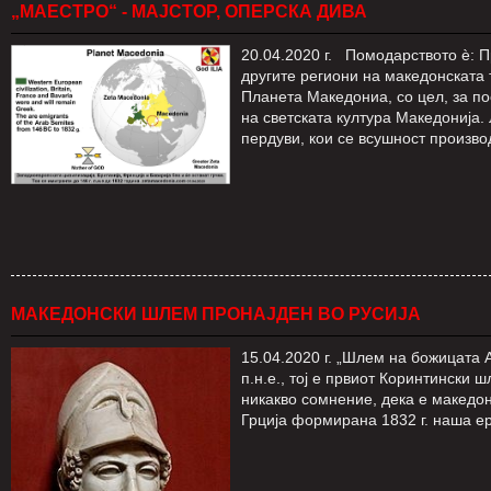
„МАЕСТРО“ - МАЈСТОР, ОПЕРСКА ДИВА
20.04.2020 г. Помодарството ѐ: 
другите региони на македонската
Планета Македониа, со цел, за п
на светската култура Македонија. 
пердуви, кои се всушност произв
МАКЕДОНСКИ ШЛЕМ ПРОНАЈДЕН ВО РУСИЈА
15.04.2020 г. „Шлем на божицата А
п.н.е., тој е првиот Коринтински 
никакво сомнение, дека е македон
Грција формирана 1832 г. наша ер