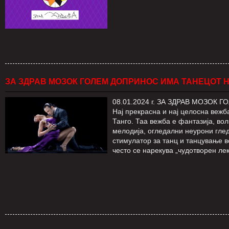
ЗА ЗДРАВ МОЗОК ГОЛЕМ ДОПРИНОС ИМА ТАНЕЦОТ Н
08.01.2024 г. ЗА ЗДРАВ МОЗО
Нај прекрасна и нај целосна вежб
Танго. Таа вежба е фантазија, во
мелодија, огледални неурони глед
стимулатор за танц и танцување в
често се нарекува „чудотворен лек