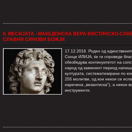
6. МЕСИЈАТА - МАКЕДОНСКА ВЕРА ВИСТИНСКО-СЛА
СЛАВНИ СИНОВИ БОЖЈИ
17.12.2016 Роден од единственит
Сонце ИЛИJA, ќе ги спроведе благ
обезбедува континуитетот на сопс
народ од камениот период напиш
културата, систематизирани по кон
255 молитви, од кои некои се исп
наречена „византиска“), а некои 
инструменти.