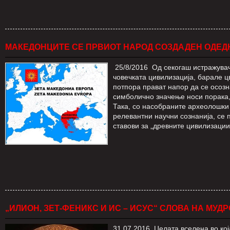
МАКЕДОНЦИТЕ СЕ ПРВИОТ НАРОД СОЗДАДЕН ОДЕД
25/8/2016 Од секогаш истражувач
човечката цивилизација, барале ц
потпора прават напор да се осозн
симболично значење носи порака, 
Така, со насобраните археолошки
релевантни научни сознанија, се 
ставови за „древните цивилизаци
„ИЛИОН, ЗЕТ-ФЕНИКС И ИС – ИСУС“ СЛОВА НА МУДРОС
31.07.2016 Целата вселена во кој