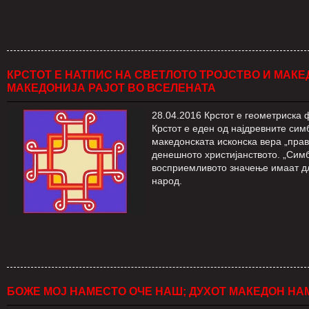
КРСТOT Е НАТПИС НА СВЕТЛОТО ТРОЈСТВО И МАК
МАКЕДОНИЈА РАЈОТ ВО ВСЕЛЕНАТА
28.04.2016 Крстот е геометриска ф
Крстот е еден од најдревните сим
македонската исконска вера „пра
денешното христијанството. „Симбо
восприемливото значење имаат дл
народ.
БОЖЕ МОЈ НАМЕСТО ОЧЕ НАШ; ДУХОТ МАКЕДОН НА