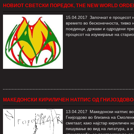
НОВИОТ СВЕТСКИ ПОРЕДОК, THE NEW WORLD ORDE
15.04.2017 Започнат е процесот на
времето во бесконечноста, тивко 
поединци, држави и одродени пре
процесот на изумирање на стариот
МАКЕДОНСКИ КИРИЛИЧЕН НАТПИС ОД ГНИЈОЗДОВО
13.04.2017 Македонски натпис во 
Гнијоздово во близина на Смоленк
сметаат, како најстар кириличен н
пишување во вид на лигатура, а и