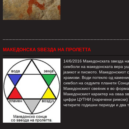
МАКЕДОНСКА ЅВЕЗДА НА ПРОЛЕТТА
14/6/2016 Македонската ѕвезда на
симболи на македонската вера ушт
јазикот и писмото. Македонскиот 
храмови. Води потекло од камени
симбол на седумте планети Сонце
Македонскиот свеќник е во форма 
Македонскиот карактер на оваа ѕ
цифри ЦУТНИ (наречени римски) д
четирите годишни периоди и два тр