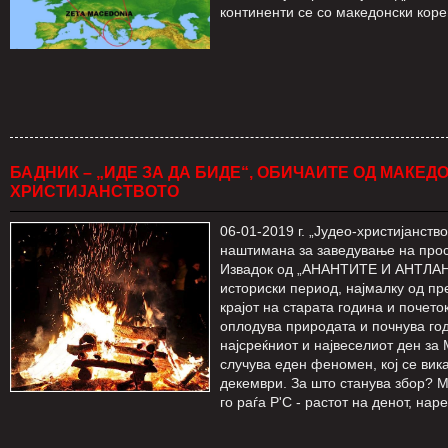
континенти се со македонски коре
БАДНИК – „ИДЕ ЗА ДА БИДЕ“, ОБИЧАИТЕ ОД МАКЕ
ХРИСТИЈАНСТВОТО
06-01-2019 г. „Јудео-христијанств
наштимана за заведување на прост
Извадок од „АНАНТИТЕ И АНТЛАН
историски период, најмалку од пр
крајот на старата година и почеток
оплодува природата и почнува год
најсреќниот и највеселиот ден за
случува еден феномен, кој се вик
декември. За што станува збор? 
го раѓа Р'С - растот на денот, на