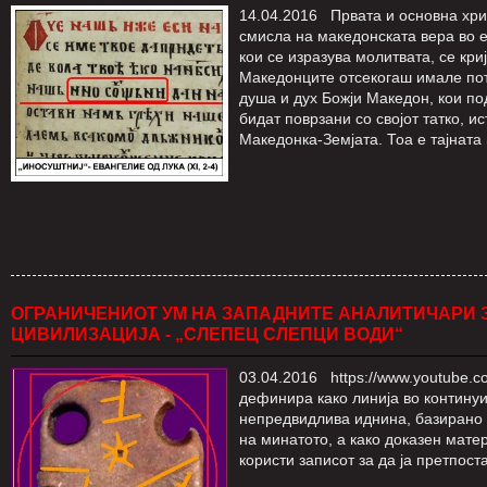
14.04.2016 Првата и основна хри
смисла на македонската вера во 
кои се изразува молитвата, се кри
Македонците отсекогаш имале пот
душа и дух Божји Македон, кои по
бидат поврзани со својот татко, ис
Македонка-Земјата. Тоа е тајната
ОГРАНИЧЕНИОТ УМ НА ЗАПАДНИТЕ АНАЛИТИЧАРИ З
ЦИВИЛИЗАЦИЈА - „СЛЕПЕЦ СЛЕПЦИ ВОДИ“
03.04.2016 https://www.youtube
дефинира како линија во континуи
непредвидлива иднина, базирано н
на минатото, а како доказен мате
користи записот за да ја претпост