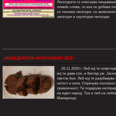
Лигатурата го олеснува пишувањет
повеќе слова, со кои се добива п
со техника лигатура, со залепени
лигатури и скулптури-лигатури.
„МАКЕДОНСКИ ИНОСУШНИЈ ЛЕБ“
28.11.2020 г. Леб кој те осветлув
кој ти дава сон, и бистар ум. Јасн
светли бои. Леб кој те разубавува
ситост и сила. Спречува поспаност
привлечност. Ти подарува натпри
на еден народ. Тоа е леб на лебо
Македонци.