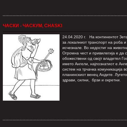
ЧАСКИ - ЧАСКУМ, CHASKI
24.04.2020 г. На континентот Зет
за локалниот транспорт на роба 
исчезнале. Во недостиг на животни
Огромна чест и привилегија е да 
обожествени од својт владетел Го
името Ангели, најпознатиот е Анге
систем на трчачка комуникација в
планинскиот венец Андите. Лугет
здрави, силни, брзи и окретни.