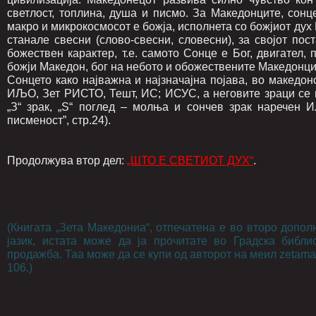
светлост, топлина, душа и писмо. За Македонците, сонц
макро и микрокосмосот е божја, исполнета со божјиот дух
станале свесни (слово-свесни, словесни), за својот по
божествен карактер, т.е. самото Сонце е Бог, двигател, 
божји Македон, бог на небото и обожествените Македонц
Сонцето како најважна и најзначајна појава, во македо
ИЉО, Зет РИСТО, Тешт, ИС; ИСУС, а неговите зраци се 
„З“ зрак, „Ѕ“ поглед – молња и сончев зрак наречен И
писменост”, стр.24).
Продолжува втор дел:
„ШТО Е СВЕТИОТ ДУХ“
.
(Книгата „Зета Македониа“, отпечатена е во второ допо
јазик, истата може да ја прочитате во Градска библи
продажба. Таа може да се купи од авторот на меил zetam
106.)