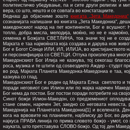
политеистичко убедување, па и сите други религии и ми
вера, со што, нешто и се совпаѓа во констатациите.
Веднаш да објасниме зошто
книгата „Зета Македониа“
сознанијата напишани во книгата „Зета Македониа“, де
македонскиот народ на пет континенти, Бог е всушнот: 
топло, добра мисла, мелодија, моќно, но не е најмоќно,
семенка е Божјата СВЕТЛИНА, тоа значи тој не е созда
Мајката е таа најмоќната која создава и дарува нов живо
Бог е Богот Сонце ИЛИ, ИЛ, ИЛИЈА, во христијанството на
ги персонифицира со СВЕТЦИ. Оттука произлегува многубо
Македонскиот Бог Илија не казнува, тој секогаш благосл
роса, музика и те штити од соѕвездието Аждер - студот пр
во род. Мајката Планета Македонка-Македониа е таа, која
казнува со глад.
Македонскиот Бог е роден од Мајката Елна светлото и тем
поради неговиот син Илион или по мајка наречен Македо
Бог нема да постои. Бог постои поради потребите на свој
Синот божји Илион-Македон, со предземениот оплодувач
стане семен, наречен Зет, заедно со неговата невеста,
Македонија на Планетата Македониа[1] и вселената. Ден
кога на врвовите на планините, најблиску до Бог, во дир
најкуса ПРАВА линија го прима словото божјо - умот, со 
науката, што претставува СЛОВО божјо. Од тој ден Македо