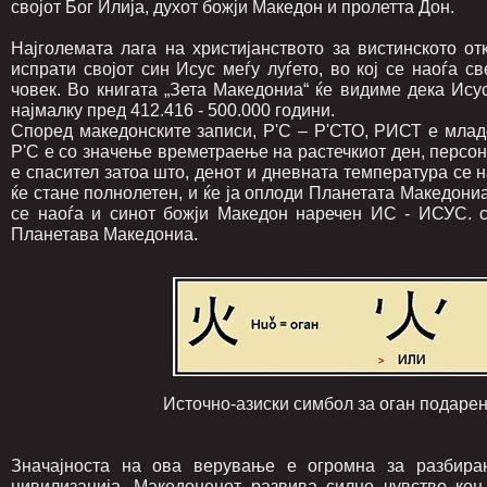
својот Бог Илија, духот божји Македон и пролетта Дон.
Најголемата лага на христијанството за вистинското от
испрати својот син Исус меѓу луѓето, во кој се наоѓа с
човек. Во книгата „Зета Македониа“ ќе видиме дека Исус
најмалку пред 412.416 - 500.000 години.
Според македонските записи, Р'С – Р'СТО, РИСТ е млад
Р'С е со значење времетраење на растечкиот ден, персо
е спасител затоа што, денот и дневната температура се на
ќе стане полнолетен, и ќе ја оплоди Планетата Македониа
се наоѓа и синот божји Македон наречен ИС - ИСУС
Планетава Македониа.
...................................
Источно-азиски симбол за оган подарен
Значајноста на ова верување е огромна за разбира
цивилизација. Македонецот развива силно чувство ко