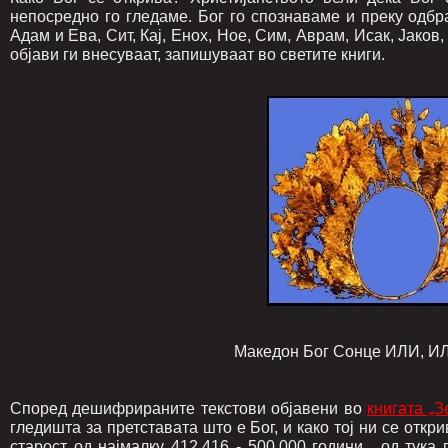
непосредно го гледаме. Бог го спознаваме и преку одбр
Адам и Ева, Сит, Кај, Енох, Ное, Сим, Аврам, Исак, Јаков,
објави ги внесуваат, запишуваат во светите книги.
........................................................
Македон Бог Сонце ИЛИ, И
Според дешифрираните текстови објавени во
книгата „
гледишта за претставата што е Бог, и како тој ни се откр
старост од најмалку 412.416 - 500.000 години , од тука 