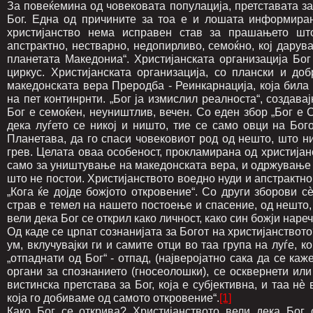
За повеќемина од човековата популација, претставата за 
Бог. Една од причините за тоа е и лошата информиран
христијанство нема исправен став за прашањето што
апстрактно, нестварно, недопирливо, семоќно, кој дарува
планетата Македониа“. Христијанската организација Бог
циркус. Христијанската организација, со плански и д
македонската вера Преродба - Реинкарнација, која бил
на пет континрнти.
„Бог ја измислил реалноста“, создава
Бог е семоќен, неуништлив, вечен. Со еден збор „Бог е С
дека луѓето се никој и ништо, тие се само овци на Бог
Планетава, да го спаси човековиот род од нешто, што ни
грев. Целата оваа особеност, прокламирана од христијанс
само за уништување на македонската вера, и одржување 
што не постои. Христијанството воедно нуди и апстрактно
„Кога ќе дојде божјото откровение“. Со други зборови сѐ
страв е темел на нашето постоење и спасение, од нешто,
вели дека Бог се открил како личност, како син божји нареч
Од каде се црпат сознанијата за Богот на христијанствот
ум, вклучувајки ги и самите отци во таа група на луѓе, к
„отпаднати од Бог“ - отпад, (најверојатно сака да се ка
органи за спознанието (гносеолошки), се осквернети ил
вистинска претстава за Бог, која е субјективна, и таа нѐ
која го добиваме од самото откровение“.
[1]
Како Бог се открива? Христијанството вели дека Бог 